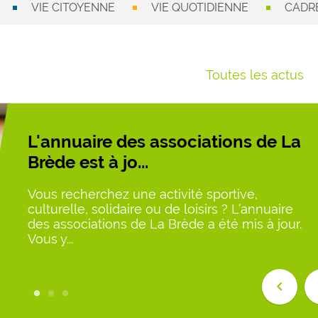
VIE CITOYENNE
VIE QUOTIDIENNE
CADRE
Toutes les actus
L'annuaire des associations de La
Brède est à jo...
Vous recherchez une activité sportive,
culturelle, solidaire ou de loisirs ? L’annuaire
des associations de La Brède a été mis à jour.
Vous y...
keyboard_arrow_left
keybo