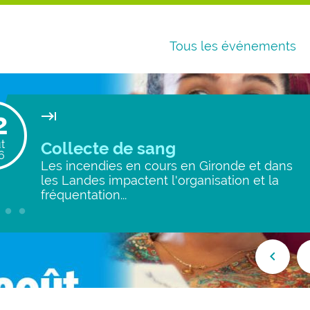
Tous les événements
2
keyboard_tab
t
Collecte de sang
6
Les incendies en cours en Gironde et dans
les Landes impactent l'organisation et la
fréquentation...
keyboard_arrow_left
keybo