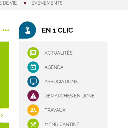
 DE VIE
ÉVÉNEMENTS
touch_app
EN 1 CLIC
ACTUALITÉS
AGENDA
ASSOCIATIONS
DÉMARCHES EN LIGNE
TRAVAUX
ard_arrow_right
MENU CANTINE