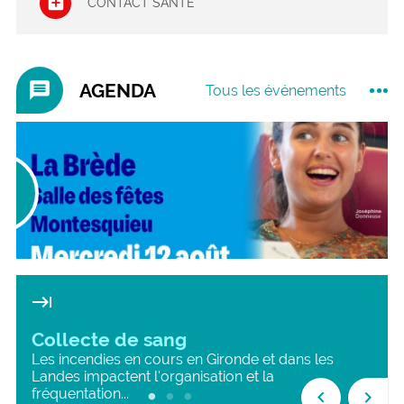
CONTACT SANTÉ
message
AGENDA
Tous les événements
2
05
ût
Sep
26
2026
keyboard_tab
Collecte de sang
Les incendies en cours en Gironde et dans les
Landes impactent l'organisation et la
fréquentation...
keyboard_arrow_left
keyboard_arrow_right