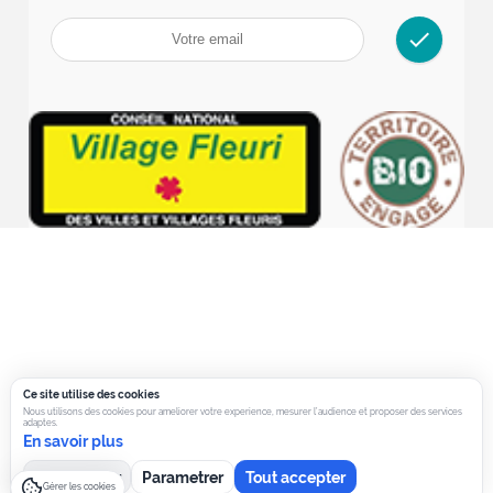
check
Ce site utilise des cookies
Nous utilisons des cookies pour ameliorer votre experience, mesurer l’audience et proposer des services
adaptes.
En savoir plus
Tout refuser
Parametrer
Tout accepter
Gérer les cookies