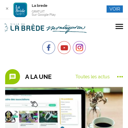
La brede
✕
VOIR
GRATUIT
Sur Google Play
menu
message
A LA UNE
Toutes les actus