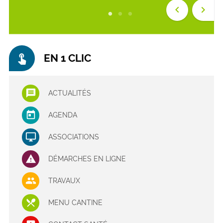
keyboard_arrow_left
keyboard_arrow_right
touch_app
EN 1 CLIC
ACTUALITÉS
AGENDA
ASSOCIATIONS
DÉMARCHES EN LIGNE
TRAVAUX
MENU CANTINE