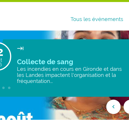
Tous les événements
2
keyboard_tab
t
Collecte de sang
6
Les incendies en cours en Gironde et dans
les Landes impactent l'organisation et la
fréquentation...
keyboard_arrow_left
keybo