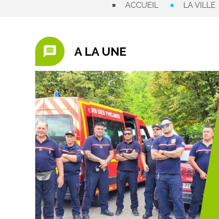
ACCUEIL
LA VILLE
message
A LA UNE
 la
de