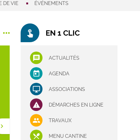
 DE VIE
ÉVÉNEMENTS
touch_app
EN 1 CLIC
ACTUALITÉS
AGENDA
ASSOCIATIONS
DÉMARCHES EN LIGNE
TRAVAUX
ard_arrow_right
MENU CANTINE