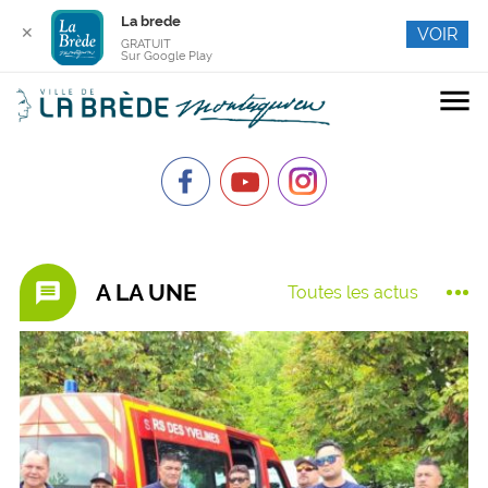
La brede
✕
VOIR
GRATUIT
Sur Google Play
menu
message
A LA UNE
Toutes les actus