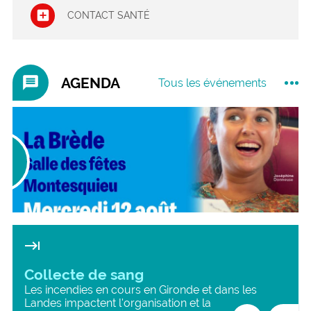
CONTACT SANTÉ
message
AGENDA
Tous les événements
2
05
ût
Sep
26
2026
keyboard_tab
Collecte de sang
Les incendies en cours en Gironde et dans les
Landes impactent l'organisation et la