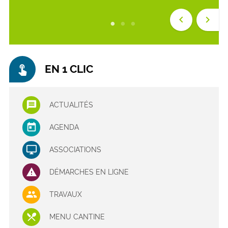
keyboard_arrow_left
keyboard_arrow_right
touch_app
EN 1 CLIC
ACTUALITÉS
AGENDA
ASSOCIATIONS
DÉMARCHES EN LIGNE
TRAVAUX
MENU CANTINE