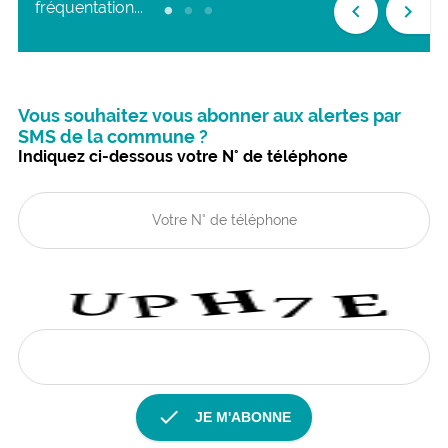
fréquentation...
keyboard_arrow_left
keyboard_arrow_right
Vous souhaitez vous abonner aux alertes par
SMS de la commune ?
Indiquez ci-dessous votre N° de téléphone
check
JE M'ABONNE