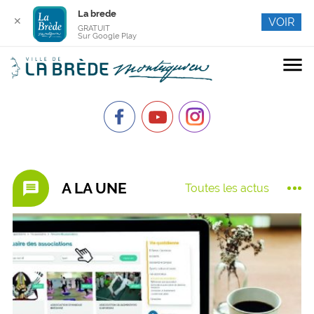
La brede
✕
VOIR
GRATUIT
Sur Google Play
menu
message
A LA UNE
Toutes les actus