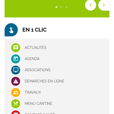
keyboard_arrow_left
keyboard_arrow_right
touch_app
EN 1 CLIC
ACTUALITÉS
AGENDA
ASSOCIATIONS
DÉMARCHES EN LIGNE
TRAVAUX
MENU CANTINE