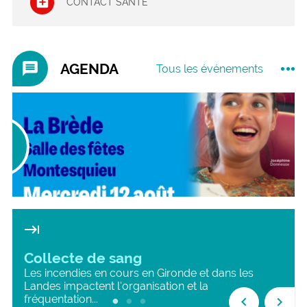
CONTACT SANTÉ
message
AGENDA
Tous les événements
2
05
ût
Sep
26
2026
keyboard_tab
Collecte de sang
Les incendies en cours en Gironde et dans les
Landes impactent l'organisation et la
fréquentation...
keyboard_arrow_left
keyboard_arrow_right