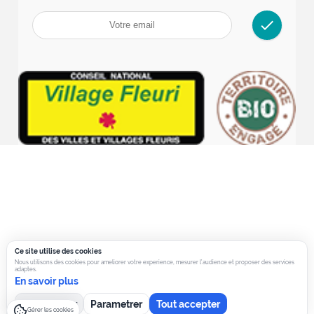
check
Ce site utilise des cookies
Nous utilisons des cookies pour ameliorer votre experience, mesurer l’audience et proposer des services
adaptes.
En savoir plus
Tout refuser
Parametrer
Tout accepter
Gérer les cookies