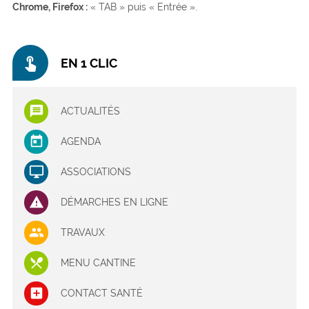
Chrome, Firefox :
« TAB » puis « Entrée ».
touch_app
EN 1 CLIC
ACTUALITÉS
AGENDA
ASSOCIATIONS
DÉMARCHES EN LIGNE
TRAVAUX
MENU CANTINE
CONTACT SANTÉ