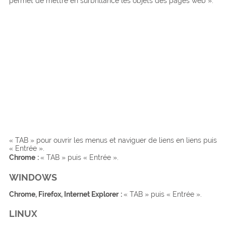
permet de mettre en surbrillance les objets des pages web ».
« TAB » pour ouvrir les menus et naviguer de liens en liens puis
« Entrée ».
Chrome
:
« TAB » puis « Entrée ».
WINDOWS
Chrome, Firefox, Internet Explorer
:
« TAB » puis « Entrée ».
LINUX