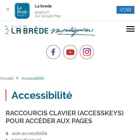
La brede
✕
VOIR
GRATUIT
Sur Google Play
menu
chevron_right
Accueil
Accessibilité
Accessibilité
RACCOURCIS CLAVIER (ACCESSKEYS)
POUR ACCÉDER AUX PAGES
0
: aide accessibilité
1
: page d’accueil