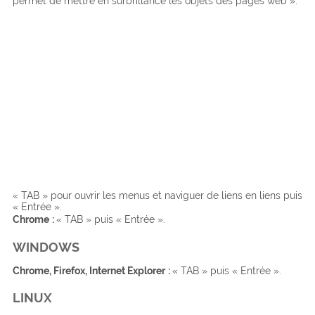
permet de mettre en surbrillance les objets des pages web ».
« TAB » pour ouvrir les menus et naviguer de liens en liens puis
« Entrée ».
Chrome
:
« TAB » puis « Entrée ».
WINDOWS
Chrome, Firefox, Internet Explorer
:
« TAB » puis « Entrée ».
LINUX