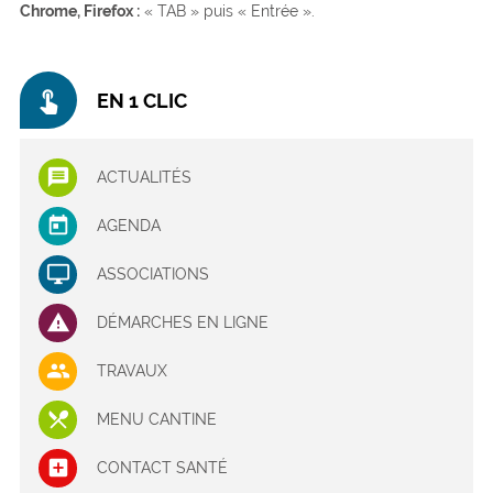
Chrome, Firefox :
« TAB » puis « Entrée ».
touch_app
EN 1 CLIC
ACTUALITÉS
AGENDA
ASSOCIATIONS
DÉMARCHES EN LIGNE
TRAVAUX
MENU CANTINE
CONTACT SANTÉ