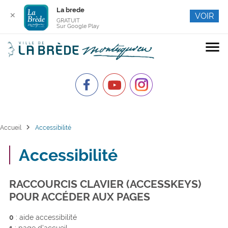
La brede
✕
VOIR
GRATUIT
Sur Google Play
menu
chevron_right
Accueil
Accessibilité
Accessibilité
RACCOURCIS CLAVIER (ACCESSKEYS)
POUR ACCÉDER AUX PAGES
0
: aide accessibilité
1
: page d’accueil