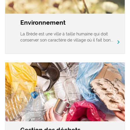
Environnement
La Brède est une ville à taille humaine qui doit
conserver son caractère de village où il fait bon...
chevron_right
Gestion des déchets