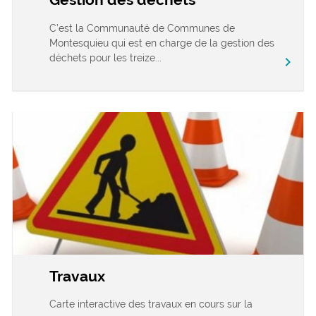
C’est la Communauté de Communes de
Montesquieu qui est en charge de la gestion des
déchets pour les treize...
chevron_right
Travaux
Carte interactive des travaux en cours sur la