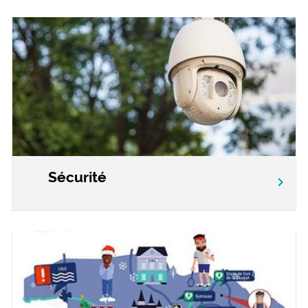
Sécurité
chevron_right