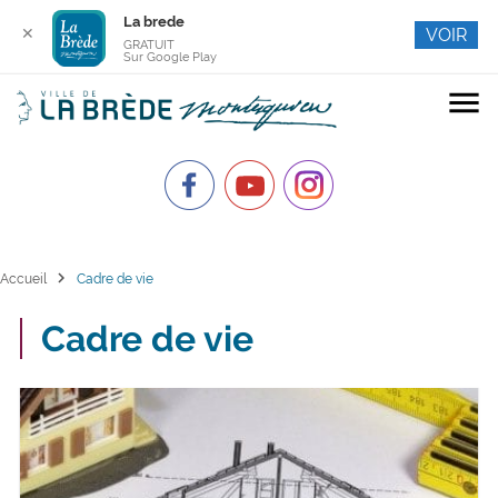
La brede
✕
VOIR
GRATUIT
Sur Google Play
menu
chevron_right
Accueil
Cadre de vie
Cadre de vie