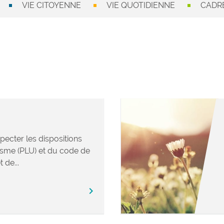
VIE CITOYENNE
VIE QUOTIDIENNE
CADRE
pecter les dispositions
isme (PLU) et du code de
 de...
chevron_right