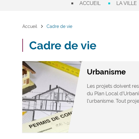
ACCUEIL
LA VILLE
chevron_right
Accueil
Cadre de vie
Cadre de vie
Urbanisme
Les projets doivent res
du Plan Local d’Urban
l’urbanisme. Tout projet