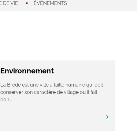
 DE VIE
ÉVÉNEMENTS
Environnement
La Brède est une ville à taille humaine qui doit
conserver son caractère de village où il fait
bon...
chevron_right