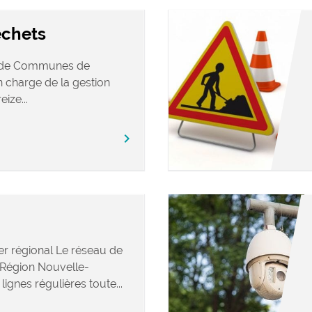
échets
 de Communes de
 charge de la gestion
ize...
chevron_right
er régional Le réseau de
a Région Nouvelle-
ignes régulières toute...