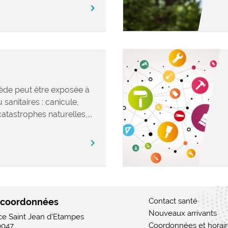
chevron_right
de peut être exposée à
 sanitaires : canicule,
catastrophes naturelles,...
chevron_right
 coordonnées
Contact santé
Nouveaux arrivants
ace Saint Jean d'Etampes
Coordonnées et horai
0047