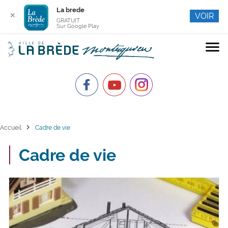
La brede
✕
VOIR
GRATUIT
Sur Google Play
menu
chevron_right
Accueil
Cadre de vie
Cadre de vie