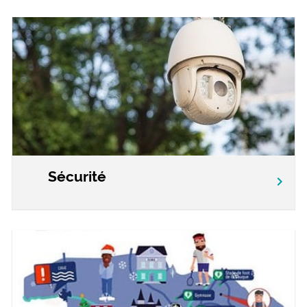
Sécurité
chevron_right