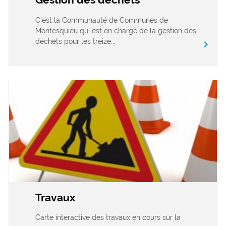
C’est la Communauté de Communes de
Montesquieu qui est en charge de la gestion des
déchets pour les treize...
chevron_right
Travaux
Carte interactive des travaux en cours sur la