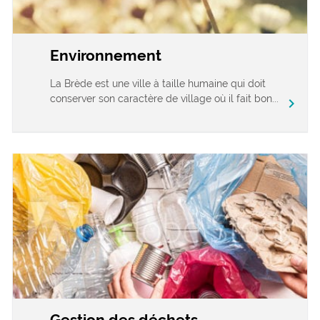
Environnement
La Brède est une ville à taille humaine qui doit
conserver son caractère de village où il fait bon...
chevron_right
Gestion des déchets