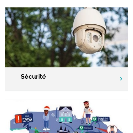
Sécurité
chevron_right