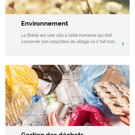
Environnement
La Brède est une ville à taille humaine qui doit
conserver son caractère de village où il fait bon...
chevron_right
Gestion des déchets