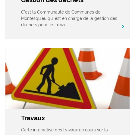
C’est la Communauté de Communes de
Montesquieu qui est en charge de la gestion des
déchets pour les treize...
chevron_right
Travaux
Carte interactive des travaux en cours sur la