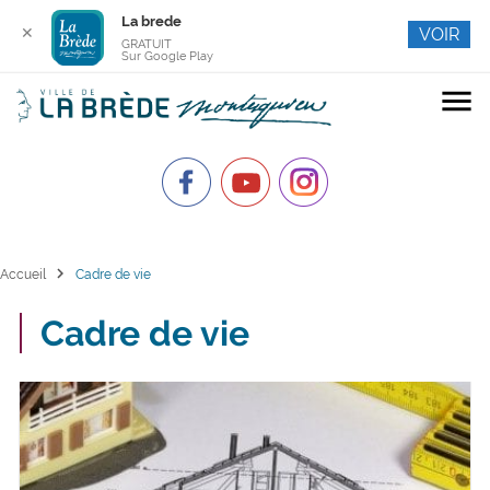
La brede
✕
VOIR
GRATUIT
Sur Google Play
menu
chevron_right
Accueil
Cadre de vie
Cadre de vie