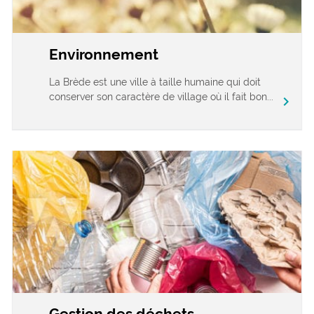
Environnement
La Brède est une ville à taille humaine qui doit
conserver son caractère de village où il fait bon...
chevron_right
Gestion des déchets