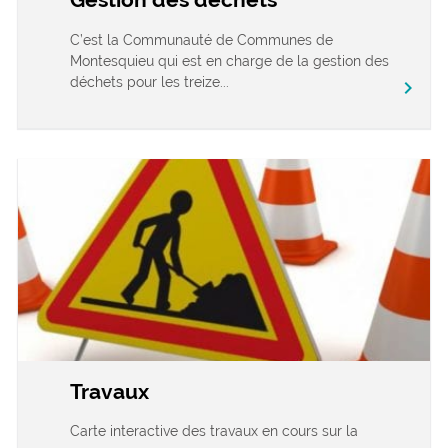
C’est la Communauté de Communes de
Montesquieu qui est en charge de la gestion des
déchets pour les treize...
chevron_right
Travaux
Carte interactive des travaux en cours sur la