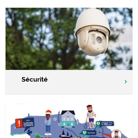
Sécurité
chevron_right