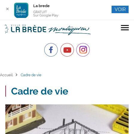
La brede
✕
VOIR
GRATUIT
Sur Google Play
menu
chevron_right
Accueil
Cadre de vie
Cadre de vie