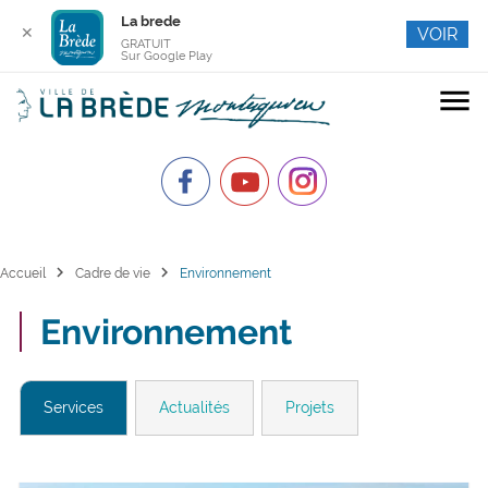
La brede
✕
VOIR
GRATUIT
Sur Google Play
menu
chevron_right
chevron_right
Accueil
Cadre de vie
Environnement
Environnement
Services
Actualités
Projets