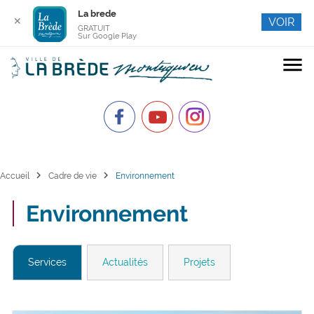
La brede
✕
VOIR
GRATUIT
Sur Google Play
menu
chevron_right
chevron_right
Accueil
Cadre de vie
Environnement
Environnement
Services
Actualités
Projets