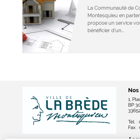
La Communauté de C
Montesquieu en parten
propose un service vo
bénéficier d’un...
Nos
1, Pl
BP 3
3365
Tél. :
Fax :
Accu