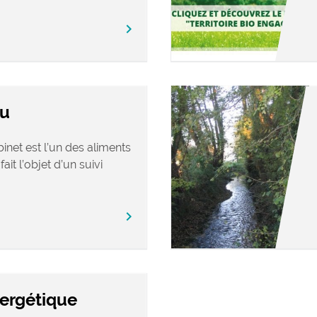
chevron_right
au
inet est l’un des aliments
fait l’objet d’un suivi
chevron_right
ergétique