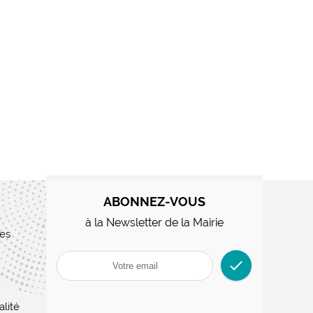
ABONNEZ-VOUS
à la Newsletter de la Mairie
res
check
alité