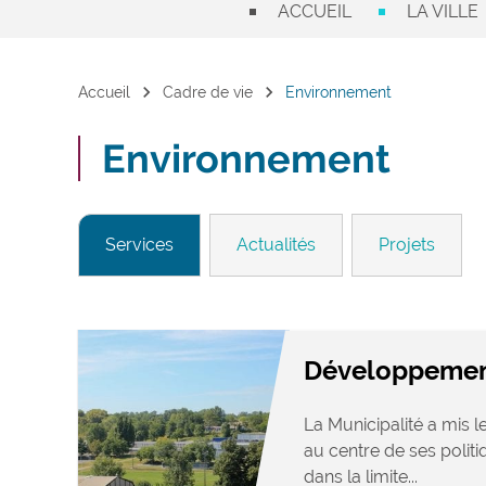
ACCUEIL
LA VILLE
chevron_right
chevron_right
Accueil
Cadre de vie
Environnement
Environnement
Services
Actualités
Projets
Développemen
La Municipalité a mis
au centre de ses politi
dans la limite...