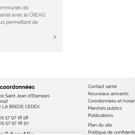
ommunes de
ariat avec le CREAQ
us permettant de
chevron_right
 coordonnées
Contact santé
Nouveaux arrivants
ace Saint Jean d'Etampes
Coordonnées et horai
0047
2 LA BREDE CEDEX
Marchés publics
Publications
 05 57 97 18 58
 05 57 97 18 50
Plan du site
Politique de confidenti
eil du public