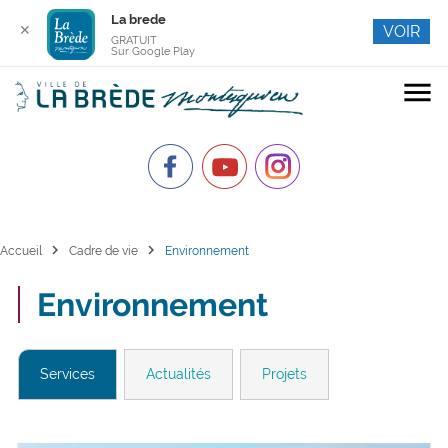
La brede
✕
VOIR
GRATUIT
Sur Google Play
menu
chevron_right
chevron_right
Accueil
Cadre de vie
Environnement
Environnement
Services
Actualités
Projets