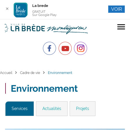
La brede
✕
VOIR
GRATUIT
Sur Google Play
menu
chevron_right
chevron_right
Accueil
Cadre de vie
Environnement
Environnement
Services
Actualités
Projets