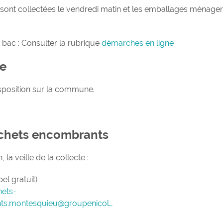
 sont collectées le vendredi matin et les emballages ménager
 bac : Consulter la rubrique
démarches en ligne
te
isposition sur la commune.
échets encombrants
la veille de la collecte :
el gratuit)
Terra Aventura :
ets-
l’incroyable ch
ts.montesquieu@groupenicol…
trésor...