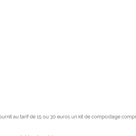
Samedi 22 octobre,
nouveau parcours 
Brède ! Partez à la
de « Zétoulu » en s
traces du célèbre p
it au tarif de 15 ou 30 euros un kit de compostage compr