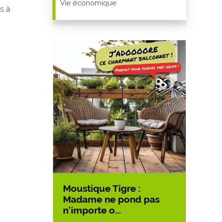
Vie économique
s à
Moustique Tigre :
Accès
asse aux
Madame ne pond pas
LA B
n’importe o...
10/07/