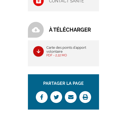
CONTACT SANTÉ
cloud_download
À TÉLÉCHARGER
Carte des points d’apport
volontaire
PDF - 2,22 MO
PARTAGER LA PAGE