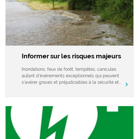
Informer sur les risques majeurs
Inondations, feux de forêt, tempêtes, canicules
autant d’événements exceptionnels qui peuvent
s’avérer graves et préjudiciables à la sécurité et...
chevron_right