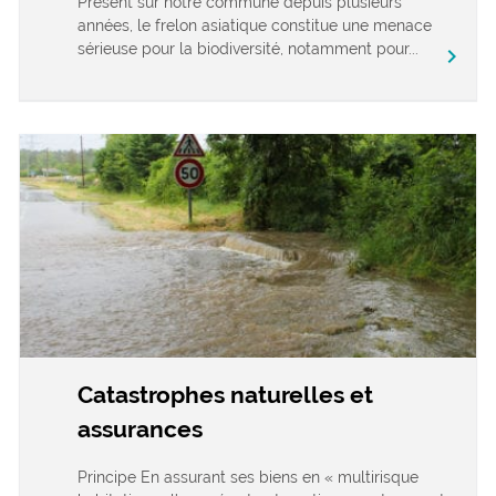
Présent sur notre commune depuis plusieurs
années, le frelon asiatique constitue une menace
sérieuse pour la biodiversité, notamment pour...
chevron_right
Catastrophes naturelles et
assurances
Principe En assurant ses biens en « multirisque