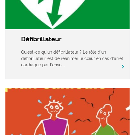
Défibrillateur
Qu’est-ce qu’un défibrillateur ? Le rôle d’un
défibrillateur est de réanimer le cœur en cas d’arrêt
cardiaque par l’envoi...
chevron_right