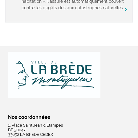
habitation », l’assuré est automatiquement couvert
contre les dégâts dus aux catastrophes naturelles...
chevron_right
Nos coordonnées
1, Place Saint Jean d'Etampes
BP 30047
33652 LA BREDE CEDEX