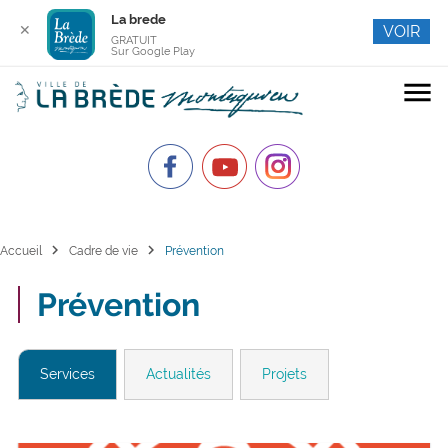
La brede
✕
VOIR
GRATUIT
Sur Google Play
menu
chevron_right
chevron_right
Accueil
Cadre de vie
Prévention
Prévention
Services
Actualités
Projets