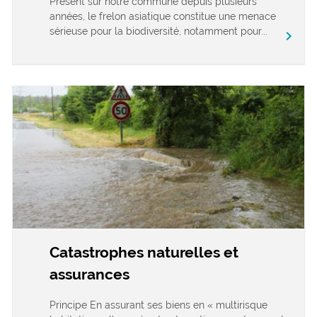
Présent sur notre commune depuis plusieurs
années, le frelon asiatique constitue une menace
sérieuse pour la biodiversité, notamment pour...
chevron_right
Catastrophes naturelles et
assurances
Principe En assurant ses biens en « multirisque