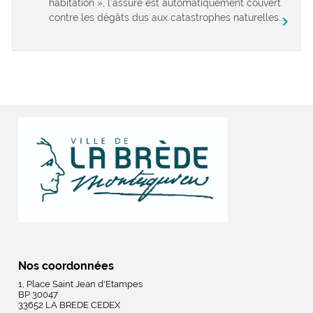
habitation », l’assuré est automatiquement couvert
contre les dégâts dus aux catastrophes naturelles...
chevron_right
Nos coordonnées
1, Place Saint Jean d'Etampes
BP 30047
33652 LA BREDE CEDEX