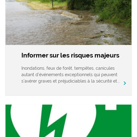
Informer sur les risques majeurs
Inondations, feux de forêt, tempêtes, canicules
autant d’événements exceptionnels qui peuvent
s’avérer graves et préjudiciables à la sécurité et...
chevron_right