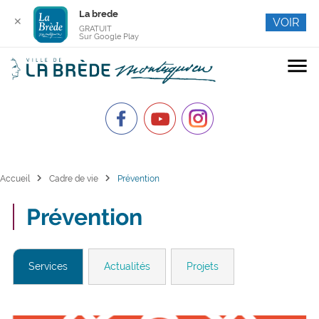
La brede
✕
VOIR
GRATUIT
Sur Google Play
menu
chevron_right
chevron_right
Accueil
Cadre de vie
Prévention
Prévention
Services
Actualités
Projets