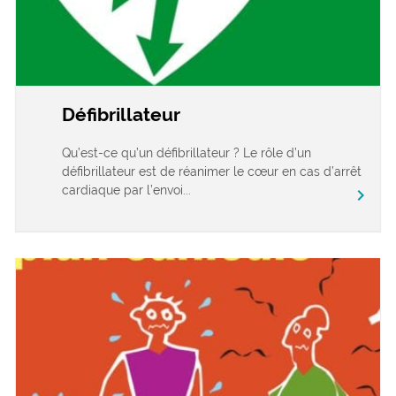
Défibrillateur
Qu’est-ce qu’un défibrillateur ? Le rôle d’un
défibrillateur est de réanimer le cœur en cas d’arrêt
cardiaque par l’envoi...
chevron_right