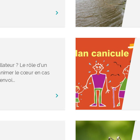
chevron_right
llateur ? Le rôle d’un
éanimer le cœur en cas
envoi...
chevron_right