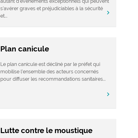
autant d’événements exceptionnels qui peuvent
s’avérer graves et préjudiciables à la sécurité
chevron_right
et...
Plan canicule
Le plan canicule est décliné par le préfet qui
mobilise l’ensemble des acteurs concernés
pour diffuser les recommandations sanitaires...
chevron_right
Lutte contre le moustique