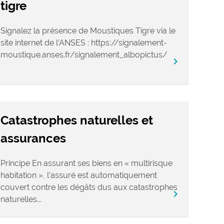
tigre
Signalez la présence de Moustiques Tigre via le
site internet de l’ANSES : https://signalement-
moustique.anses.fr/signalement_albopictus/
chevron_right
Catastrophes naturelles et
assurances
Principe En assurant ses biens en « multirisque
habitation », l’assuré est automatiquement
couvert contre les dégâts dus aux catastrophes
chevron_right
naturelles...