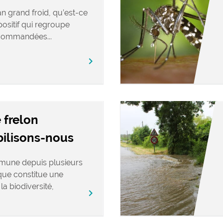
n grand froid, qu’est-ce
positif qui regroupe
commandées...
chevron_right
 frelon
bilisons-nous
mune depuis plusieurs
ique constitue une
a biodiversité,
chevron_right