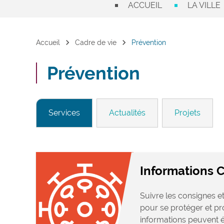
ACCUEIL
LA VILLE
chevron_right
chevron_right
Accueil
Cadre de vie
Prévention
Prévention
Services
Actualités
Projets
Informations 
Suivre les consignes 
pour se protéger et pr
informations peuvent év