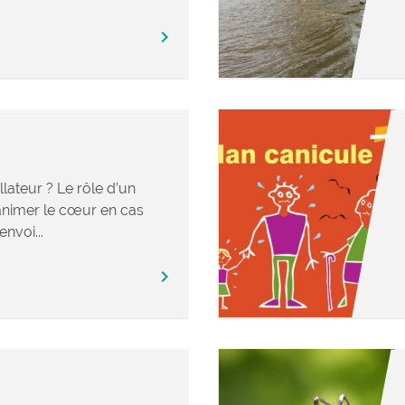
chevron_right
llateur ? Le rôle d’un
éanimer le cœur en cas
envoi...
chevron_right