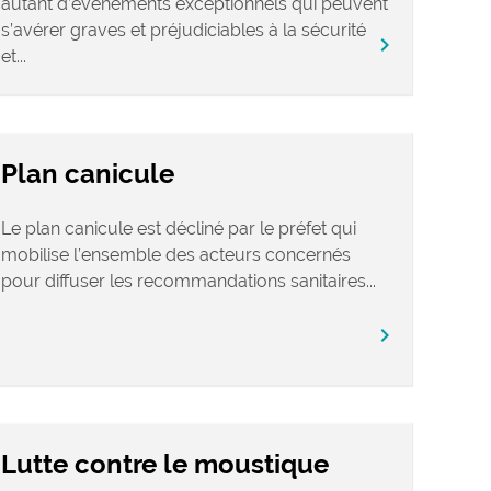
autant d’événements exceptionnels qui peuvent
s’avérer graves et préjudiciables à la sécurité
chevron_right
et...
Plan canicule
Le plan canicule est décliné par le préfet qui
mobilise l’ensemble des acteurs concernés
pour diffuser les recommandations sanitaires...
chevron_right
Lutte contre le moustique