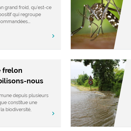
n grand froid, qu’est-ce
positif qui regroupe
commandées...
chevron_right
 frelon
bilisons-nous
mune depuis plusieurs
ique constitue une
a biodiversité,
chevron_right