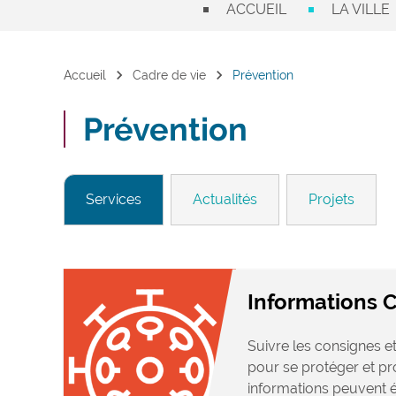
ACCUEIL
LA VILLE
chevron_right
chevron_right
Accueil
Cadre de vie
Prévention
Prévention
Services
Actualités
Projets
Informations 
Suivre les consignes 
pour se protéger et pr
informations peuvent év