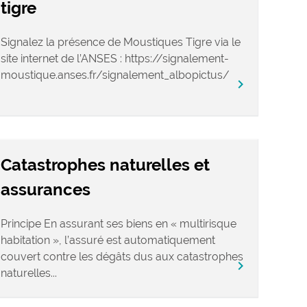
tigre
Signalez la présence de Moustiques Tigre via le
site internet de l’ANSES : https://signalement-
moustique.anses.fr/signalement_albopictus/
chevron_right
Catastrophes naturelles et
assurances
Principe En assurant ses biens en « multirisque
habitation », l’assuré est automatiquement
couvert contre les dégâts dus aux catastrophes
chevron_right
naturelles...