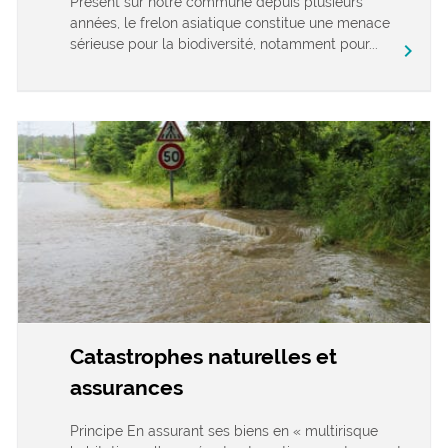
Présent sur notre commune depuis plusieurs
années, le frelon asiatique constitue une menace
sérieuse pour la biodiversité, notamment pour...
chevron_right
Catastrophes naturelles et
assurances
Principe En assurant ses biens en « multirisque