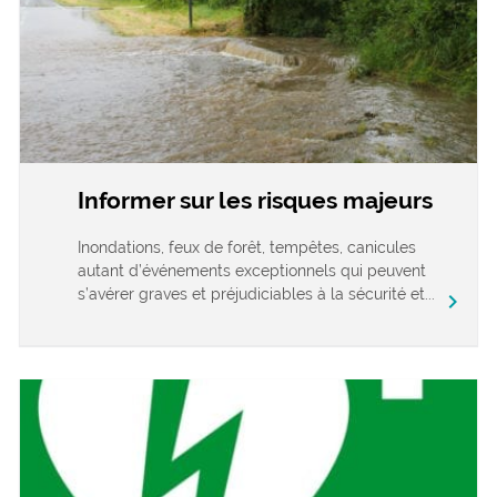
Informer sur les risques majeurs
Inondations, feux de forêt, tempêtes, canicules
autant d’événements exceptionnels qui peuvent
s’avérer graves et préjudiciables à la sécurité et...
chevron_right