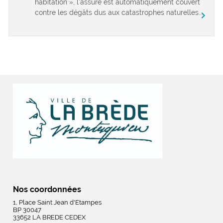
habitation », l’assuré est automatiquement couvert
contre les dégâts dus aux catastrophes naturelles...
chevron_right
Nos coordonnées
1, Place Saint Jean d'Etampes
BP 30047
33652 LA BREDE CEDEX