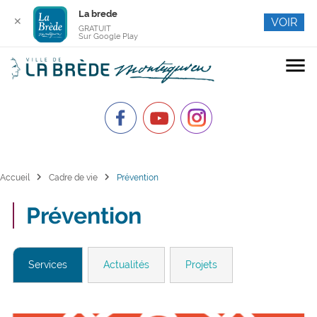
La brede
✕
VOIR
GRATUIT
Sur Google Play
menu
chevron_right
chevron_right
Accueil
Cadre de vie
Prévention
Prévention
Services
Actualités
Projets