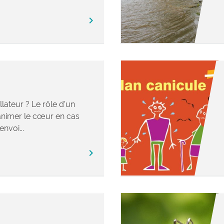
chevron_right
llateur ? Le rôle d’un
éanimer le cœur en cas
envoi...
chevron_right