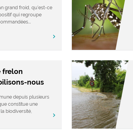
n grand froid, qu’est-ce
positif qui regroupe
commandées...
chevron_right
 frelon
bilisons-nous
mune depuis plusieurs
ique constitue une
a biodiversité,
chevron_right