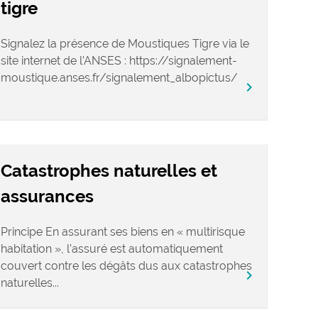
tigre
Signalez la présence de Moustiques Tigre via le
site internet de l’ANSES : https://signalement-
moustique.anses.fr/signalement_albopictus/
chevron_right
Catastrophes naturelles et
assurances
Principe En assurant ses biens en « multirisque
habitation », l’assuré est automatiquement
couvert contre les dégâts dus aux catastrophes
chevron_right
naturelles...