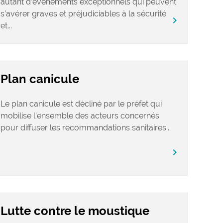
autant d’événements exceptionnels qui peuvent
s’avérer graves et préjudiciables à la sécurité
chevron_right
et...
Plan canicule
Le plan canicule est décliné par le préfet qui
mobilise l’ensemble des acteurs concernés
pour diffuser les recommandations sanitaires...
chevron_right
Lutte contre le moustique