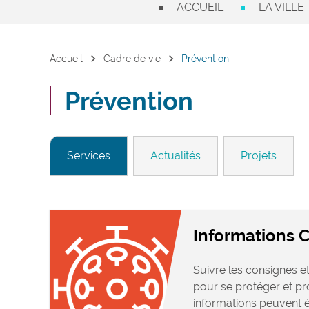
ACCUEIL
LA VILLE
chevron_right
chevron_right
Accueil
Cadre de vie
Prévention
Prévention
Services
Actualités
Projets
Informations 
Suivre les consignes 
pour se protéger et pr
informations peuvent év