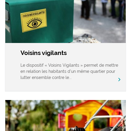
Voisins vigilants
Le dispositif « Voisins Vigilants » permet de mettre
en relation les habitants d’un même quartier pour
lutter ensemble contre le...
chevron_right