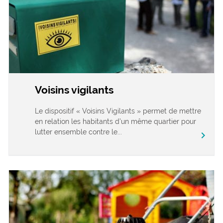
Voisins vigilants
Le dispositif « Voisins Vigilants » permet de mettre
en relation les habitants d’un même quartier pour
lutter ensemble contre le...
chevron_right