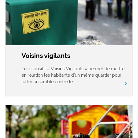
Voisins vigilants
Le dispositif « Voisins Vigilants » permet de mettre
en relation les habitants d’un même quartier pour
lutter ensemble contre le...
chevron_right