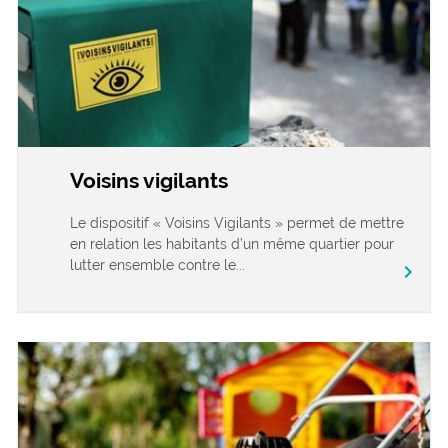
Voisins vigilants
Le dispositif « Voisins Vigilants » permet de mettre
en relation les habitants d’un même quartier pour
lutter ensemble contre le...
chevron_right