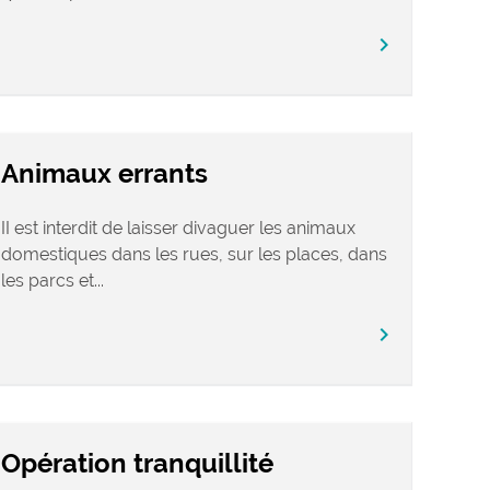
chevron_right
Animaux errants
II est interdit de laisser divaguer les animaux
domestiques dans les rues, sur les places, dans
les parcs et...
chevron_right
Opération tranquillité