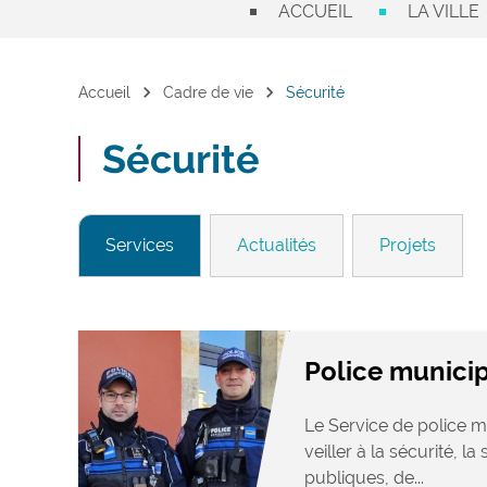
ACCUEIL
LA VILLE
chevron_right
chevron_right
Accueil
Cadre de vie
Sécurité
Sécurité
Services
Actualités
Projets
Police munici
Le Service de police m
veiller à la sécurité, la 
publiques, de...