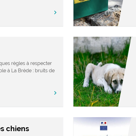
chevron_right
ques règles à respecter
le à La Brède : bruits de
chevron_right
s chiens