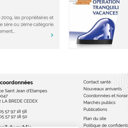
2009, les propriétaires et
de 1ère ou 2ème catégorie
ement...
chevron_right
 coordonnées
Contact santé
Nouveaux arrivants
ace Saint Jean d'Etampes
Coordonnées et horai
0047
2 LA BREDE CEDEX
Marchés publics
Publications
 05 57 97 18 58
 05 57 97 18 50
Plan du site
Politique de confidenti
eil du public