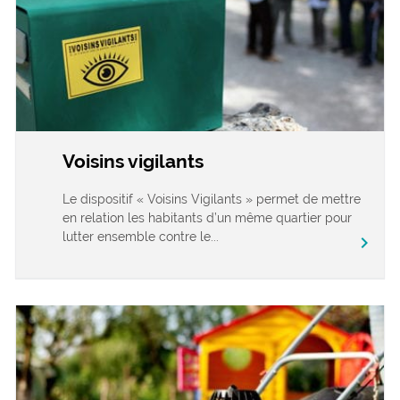
Voisins vigilants
Le dispositif « Voisins Vigilants » permet de mettre
en relation les habitants d’un même quartier pour
lutter ensemble contre le...
chevron_right