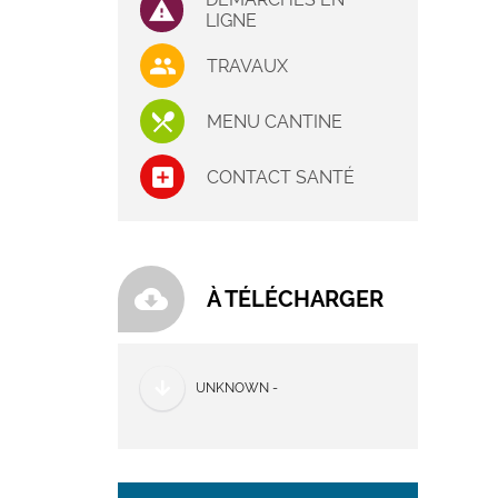
LIGNE
TRAVAUX
MENU CANTINE
CONTACT SANTÉ
cloud_download
À TÉLÉCHARGER
UNKNOWN -