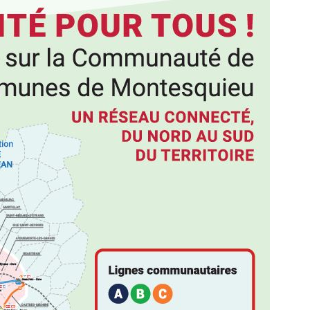
Samedi 22 octobre,
nouveau parcours 
Brède ! Partez à la
de « Zétoulu » en s
traces du célèbre p