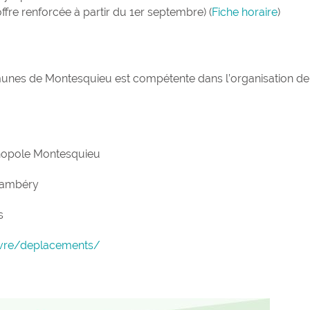
ffre renforcée à partir du 1er septembre) (
Fiche horaire
)
nes de Montesquieu est compétente dans l’organisation de
hnopole Montesquieu
hambéry
s
ivre/deplacements/
Terra Aventura :
l’incroyable ch
trésor...