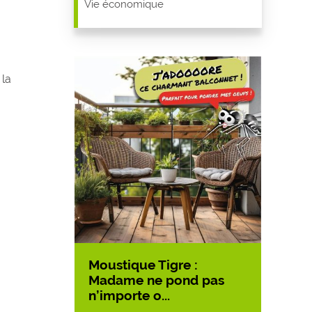
Vie économique
 la
Moustique Tigre :
Accès
asse aux
Madame ne pond pas
LA B
n’importe o...
10/07/