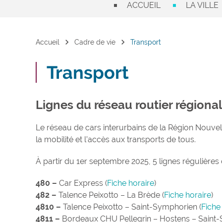
ACCUEIL
LA VILLE
chevron_right
chevron_right
Accueil
Cadre de vie
Transport
Transport
Lignes du réseau routier régiona
Le réseau de cars interurbains de la Région Nouvell
la mobilité et l’accès aux transports de tous.
À partir du 1er septembre 2025, 5 lignes réguliè
480 –
Car Express (
Fiche horaire
)
482 –
Talence Peixotto – La Brède (
Fiche horaire
)
4810 –
Talence Peixotto – Saint-Symphorien (
Fiche
4811 –
Bordeaux CHU Pellegrin – Hostens – Saint-