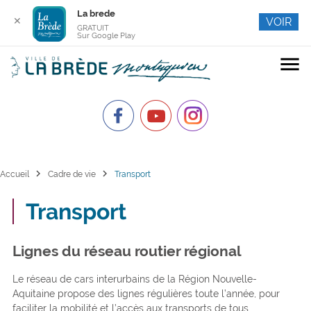
La brede
✕
VOIR
GRATUIT
Sur Google Play
menu
chevron_right
chevron_right
Accueil
Cadre de vie
Transport
Transport
Lignes du réseau routier régional
Le réseau de cars interurbains de la Région Nouvelle-
Aquitaine propose des lignes régulières toute l’année, pour
faciliter la mobilité et l’accès aux transports de tous.