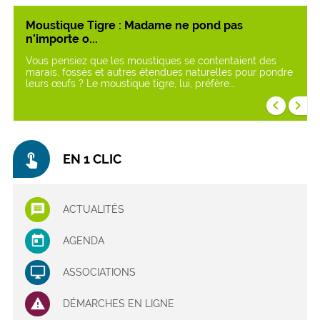
Moustique Tigre : Madame ne pond pas
n’importe o...
Vous pensiez que les moustiques se contentaient des
marais, fossés et autres étendues naturelles pour pondre
leurs œufs ? Le moustique tigre, lui, préfère...
keyboard_arrow_left
keyboard_arrow_right
touch_app
EN 1 CLIC
ACTUALITÉS
AGENDA
ASSOCIATIONS
DÉMARCHES EN LIGNE