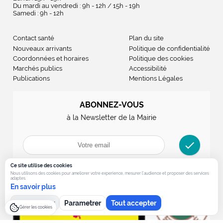
Du mardi au vendredi : 9h - 12h / 15h - 19h
Samedi : 9h - 12h
Contact santé
Plan du site
Nouveaux arrivants
Politique de confidentialité
Coordonnées et horaires
Politique des cookies
Marchés publics
Accessibilité
Publications
Mentions Légales
ABONNEZ-VOUS
à la Newsletter de la Mairie
check
Ce site utilise des cookies
Nous utilisons des cookies pour ameliorer votre experience, mesurer l’audience et proposer des services
adaptes.
En savoir plus
Tout refuser
Parametrer
Tout accepter
Gérer les cookies