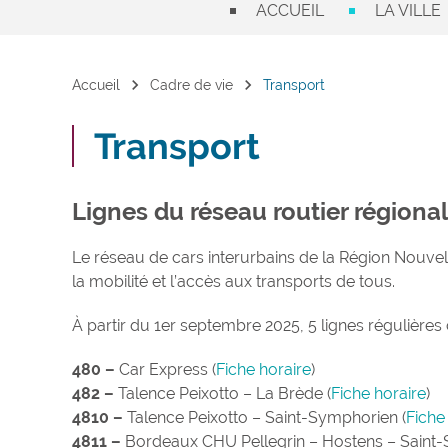
ACCUEIL
LA VILLE
chevron_right
chevron_right
Accueil
Cadre de vie
Transport
Transport
Lignes du réseau routier régiona
Le réseau de cars interurbains de la Région Nouvell
la mobilité et l’accès aux transports de tous.
À partir du 1er septembre 2025, 5 lignes réguliè
480 –
Car Express (
Fiche horaire
)
482 –
Talence Peixotto – La Brède (
Fiche horaire
)
4810 –
Talence Peixotto – Saint-Symphorien (
Fiche
4811 –
Bordeaux CHU Pellegrin – Hostens – Saint-