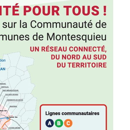
Samedi 22 octobre,
nouveau parcours 
Brède ! Partez à la
de « Zétoulu » en s
traces du célèbre p