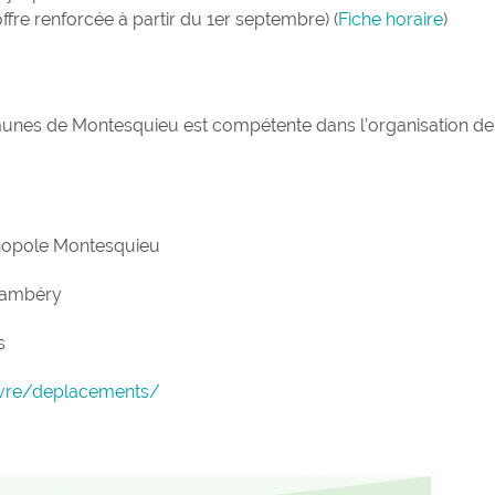
ffre renforcée à partir du 1er septembre) (
Fiche horaire
)
nes de Montesquieu est compétente dans l’organisation de
hnopole Montesquieu
hambéry
s
ivre/deplacements/
Terra Aventura :
l’incroyable ch
trésor...