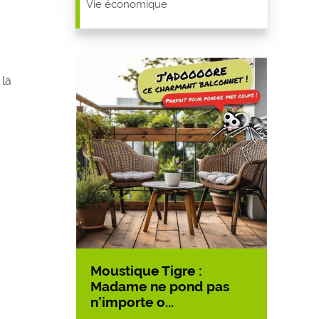
Vie économique
 la
Moustique Tigre :
Accès
asse aux
Madame ne pond pas
LA B
n’importe o...
10/07/