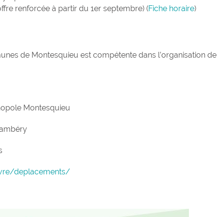
ffre renforcée à partir du 1er septembre) (
Fiche horaire
)
nes de Montesquieu est compétente dans l’organisation de
hnopole Montesquieu
hambéry
s
ivre/deplacements/
Terra Aventura :
l’incroyable ch
trésor...