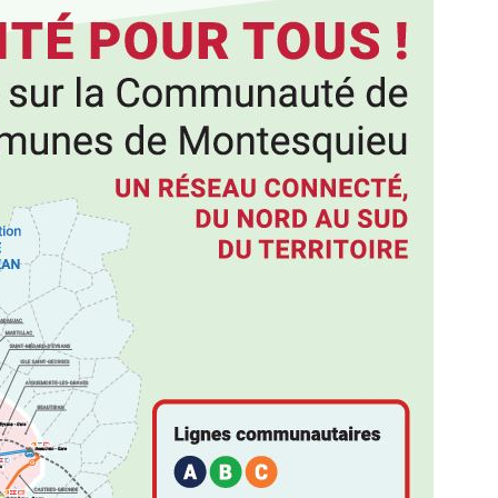
Samedi 22 octobre,
nouveau parcours 
Brède ! Partez à la
de « Zétoulu » en s
traces du célèbre p