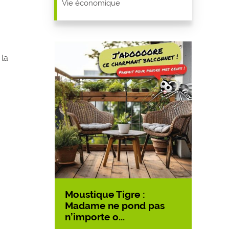
Vie économique
 la
Moustique Tigre :
Accès
asse aux
Madame ne pond pas
LA B
n’importe o...
10/07/