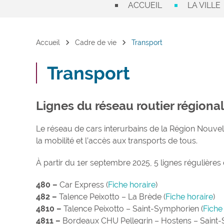
ACCUEIL
LA VILLE
chevron_right
chevron_right
Accueil
Cadre de vie
Transport
Transport
Lignes du réseau routier régiona
Le réseau de cars interurbains de la Région Nouvell
la mobilité et l’accès aux transports de tous.
À partir du 1er septembre 2025, 5 lignes réguliè
480 –
Car Express (
Fiche horaire
)
482 –
Talence Peixotto – La Brède (
Fiche horaire
)
4810 –
Talence Peixotto – Saint-Symphorien (
Fiche
4811 –
Bordeaux CHU Pellegrin – Hostens – Saint-