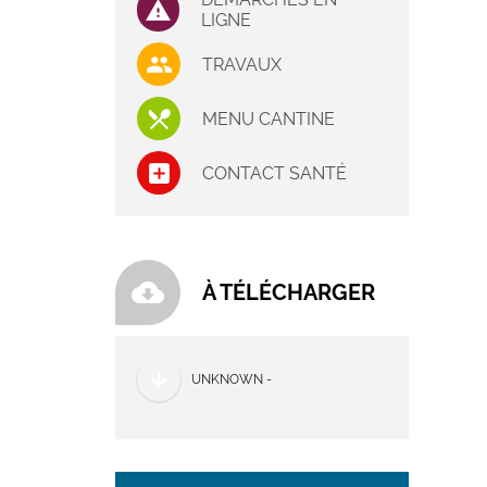
LIGNE
TRAVAUX
MENU CANTINE
CONTACT SANTÉ
cloud_download
À TÉLÉCHARGER
UNKNOWN -