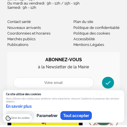
Du mardi au vendredi : 9h - 12h / 15h - 19h
Samedi : 9h - 12h
Contact santé
Plan du site
Nouveaux arrivants
Politique de confidentialité
Coordonnées et horaires
Politique des cookies
Marchés publics
Accessibilité
Publications
Mentions Légales
ABONNEZ-VOUS
à la Newsletter de la Mairie
check
Ce site utilise des cookies
Nous utilisons des cookies pour ameliorer votre experience, mesurer l’audience et proposer des services
adaptes.
En savoir plus
Tout refuser
Parametrer
Tout accepter
Gérer les cookies