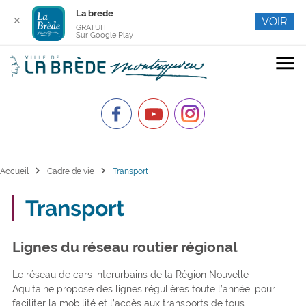
La brede
✕
VOIR
GRATUIT
Sur Google Play
menu
chevron_right
chevron_right
Accueil
Cadre de vie
Transport
Transport
Lignes du réseau routier régional
Le réseau de cars interurbains de la Région Nouvelle-
Aquitaine propose des lignes régulières toute l’année, pour
faciliter la mobilité et l’accès aux transports de tous.