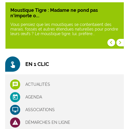
Moustique Tigre : Madame ne pond pas
n’importe o...
Vous pensiez que les moustiques se contentaient des
marais, fossés et autres étendues naturelles pour pondre
leurs œufs ? Le moustique tigre, lui, préfère...
keyboard_arrow_left
keyboard_arrow_right
touch_app
EN 1 CLIC
ACTUALITÉS
AGENDA
ASSOCIATIONS
DÉMARCHES EN LIGNE