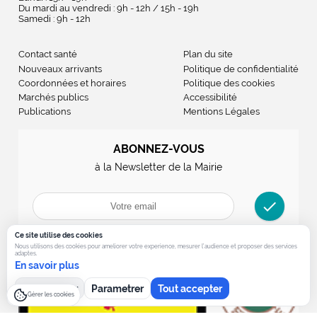
Du mardi au vendredi : 9h - 12h / 15h - 19h
Samedi : 9h - 12h
Contact santé
Plan du site
Nouveaux arrivants
Politique de confidentialité
Coordonnées et horaires
Politique des cookies
Marchés publics
Accessibilité
Publications
Mentions Légales
ABONNEZ-VOUS
à la Newsletter de la Mairie
check
Ce site utilise des cookies
Nous utilisons des cookies pour ameliorer votre experience, mesurer l’audience et proposer des services
adaptes.
En savoir plus
Tout refuser
Parametrer
Tout accepter
Gérer les cookies