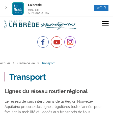
La brede
✕
VOIR
GRATUIT
Sur Google Play
menu
chevron_right
chevron_right
Accueil
Cadre de vie
Transport
Transport
Lignes du réseau routier régional
Le réseau de cars interurbains de la Région Nouvelle-
Aquitaine propose des lignes régulières toute l’année, pour
faciliter la mobilité et l’accès aux transports de tous.