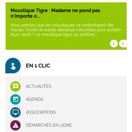
Moustique Tigre : Madame ne pond pas
n’importe o...
Vous pensiez que les moustiques se contentaient des
marais, fossés et autres étendues naturelles pour pondre
leurs œufs ? Le moustique tigre, lui, préfère...
keyboard_arrow_left
keyboard_arrow_right
touch_app
EN 1 CLIC
ACTUALITÉS
AGENDA
ASSOCIATIONS
DÉMARCHES EN LIGNE