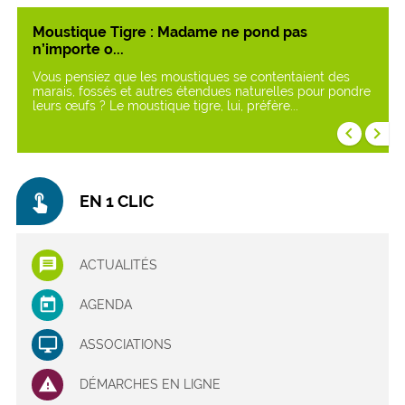
Moustique Tigre : Madame ne pond pas
n’importe o...
Vous pensiez que les moustiques se contentaient des
marais, fossés et autres étendues naturelles pour pondre
leurs œufs ? Le moustique tigre, lui, préfère...
keyboard_arrow_left
keyboard_arrow_right
touch_app
EN 1 CLIC
ACTUALITÉS
AGENDA
ASSOCIATIONS
DÉMARCHES EN LIGNE