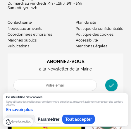
Du mardi au vendredi : 9h - 12h / 15h - 19h
Samedi : 9h - 12h
Contact santé
Plan du site
Nouveaux arrivants
Politique de confidentialité
Coordonnées et horaires
Politique des cookies
Marchés publics
Accessibilité
Publications
Mentions Légales
ABONNEZ-VOUS
à la Newsletter de la Mairie
check
Ce site utilise des cookies
Nous utilisons des cookies pour ameliorer votre experience, mesurer l’audience et proposer des services
adaptes.
En savoir plus
Tout refuser
Parametrer
Tout accepter
Gérer les cookies