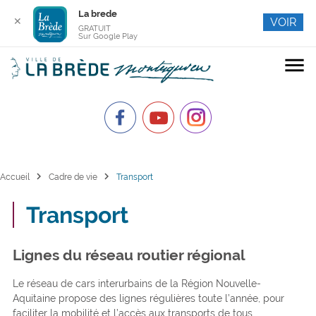
La brede
✕
VOIR
GRATUIT
Sur Google Play
menu
chevron_right
chevron_right
Accueil
Cadre de vie
Transport
Transport
Lignes du réseau routier régional
Le réseau de cars interurbains de la Région Nouvelle-
Aquitaine propose des lignes régulières toute l’année, pour
faciliter la mobilité et l’accès aux transports de tous.