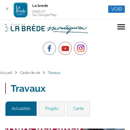
La brede
✕
VOIR
GRATUIT
Sur Google Play
menu
chevron_right
chevron_right
Accueil
Cadre de vie
Travaux
Travaux
Actualités
Projets
Carte