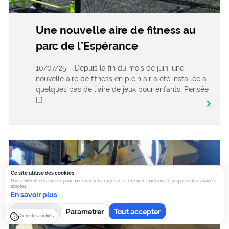
Une nouvelle aire de fitness au
parc de l’Espérance
10/07/25 – Depuis la fin du mois de juin, une
nouvelle aire de fitness en plein air a été installée à
quelques pas de l’aire de jeux pour enfants. Pensée
[…]
keyboard_arrow_right
Ce site utilise des cookies
Nous utilisons des cookies pour ameliorer votre experience, mesurer l’audience et proposer des services
adaptes.
En savoir plus
Tout refuser
Parametrer
Tout accepter
Gérer les cookies