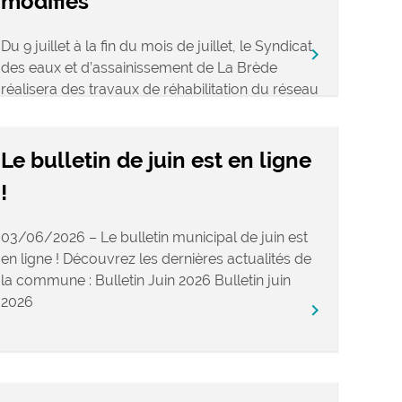
modifiés
Du 9 juillet à la fin du mois de juillet, le Syndicat
keyboard_arrow_right
des eaux et d’assainissement de La Brède
réalisera des travaux de réhabilitation du réseau
d’assainissement des eaux usées […]
Le bulletin de juin est en ligne
!
03/06/2026 – Le bulletin municipal de juin est
en ligne ! Découvrez les dernières actualités de
la commune : Bulletin Juin 2026 Bulletin juin
2026
keyboard_arrow_right