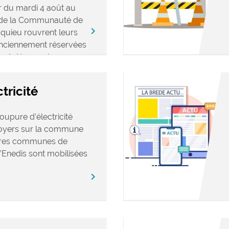
 du mardi 4 août au
s de la Communauté de
keyboard_arrow_right
ieu rouvrent leurs
anciennement réservées
ront désormais
tricité
oupure d’électricité
foyers sur la commune
utres communes de
’Enedis sont mobilisées
keyboard_arrow_right