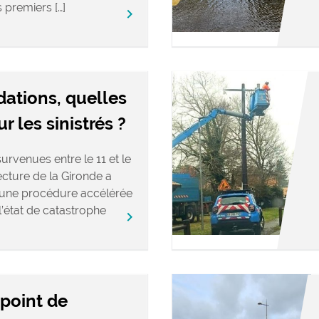
s premiers […]
keyboard_arrow_right
dations, quelles
 les sinistrés ?
urvenues entre le 11 et le
fecture de la Gironde a
’une procédure accélérée
’état de catastrophe
keyboard_arrow_right
 point de