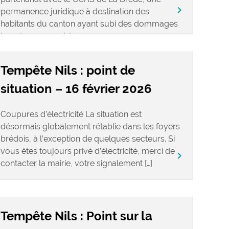
keyboard_arrow_right
permanence juridique à destination des
habitants du canton ayant subi des dommages
lors du passage […]
Tempête Nils : point de
situation – 16 février 2026
Coupures d’électricité La situation est
désormais globalement rétablie dans les foyers
brédois, à l’exception de quelques secteurs. Si
vous êtes toujours privé d’électricité, merci de
keyboard_arrow_right
contacter la mairie, votre signalement […]
Tempête Nils : Point sur la