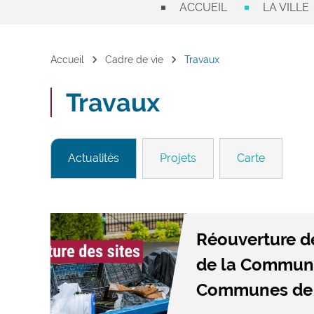
ACCUEIL
LA VILLE
chevron_right
chevron_right
Accueil
Cadre de vie
Travaux
Travaux
Actualités
Projets
Carte
Réouverture d
de la Commun
Communes de