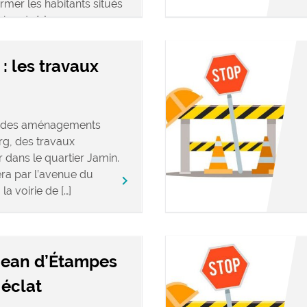
mer les habitants situés
abords […]
: les travaux
t des aménagements
rg, des travaux
r dans le quartier Jamin.
a par l’avenue du
keyboard_arrow_right
a voirie de […]
 Jean d’Étampes
 éclat