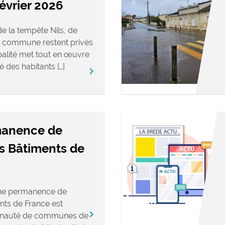
février 2026
e la tempête Nils, de
 commune restent privés
ipalité met tout en œuvre
é des habitants […]
keyboard_arrow_right
manence de
es Bâtiments de
une permanence de
nts de France est
keyboard_arrow_right
nauté de communes de