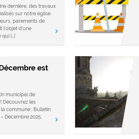
ne dernière, des travaux
alisés sur notre église
rieurs, parements de
t l’objet d’une
keyboard_arrow_right
qui […]
 Décembre est
in municipal de
! Découvrez les
e la commune : Bulletin
de – Décembre 2025
keyboard_arrow_right