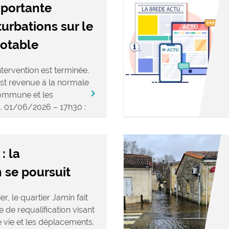
mportante
turbations sur le
potable
tervention est terminée.
est revenue à la normale
keyboard_arrow_right
commune et les
s. 01/06/2026 – 17h30 :
: la
 se poursuit
r, le quartier Jamin fait
 de requalification visant
e vie et les déplacements.