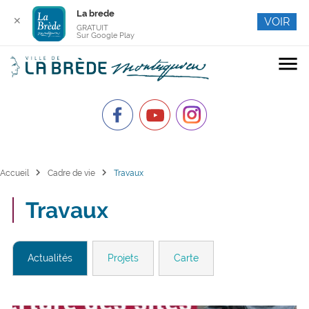
La brede
✕
VOIR
GRATUIT
Sur Google Play
menu
chevron_right
chevron_right
Accueil
Cadre de vie
Travaux
Travaux
Actualités
Projets
Carte