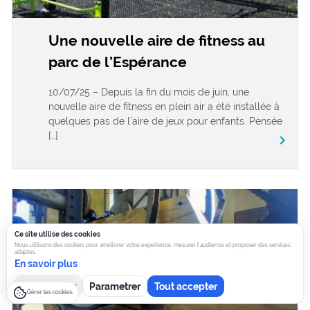
Une nouvelle aire de fitness au
parc de l’Espérance
10/07/25 – Depuis la fin du mois de juin, une
nouvelle aire de fitness en plein air a été installée à
quelques pas de l’aire de jeux pour enfants. Pensée
[…]
keyboard_arrow_right
Ce site utilise des cookies
Nous utilisons des cookies pour ameliorer votre experience, mesurer l’audience et proposer des services
adaptes.
En savoir plus
Tout refuser
Parametrer
Tout accepter
Gérer les cookies