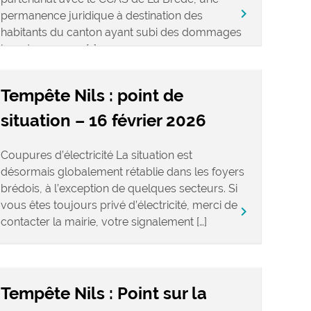
keyboard_arrow_right
permanence juridique à destination des
habitants du canton ayant subi des dommages
lors du passage […]
Tempête Nils : point de
situation – 16 février 2026
Coupures d’électricité La situation est
désormais globalement rétablie dans les foyers
brédois, à l’exception de quelques secteurs. Si
vous êtes toujours privé d’électricité, merci de
keyboard_arrow_right
contacter la mairie, votre signalement […]
Tempête Nils : Point sur la