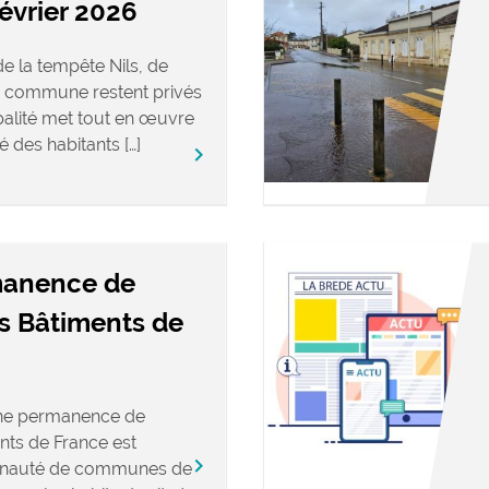
février 2026
e la tempête Nils, de
 commune restent privés
ipalité met tout en œuvre
é des habitants […]
keyboard_arrow_right
manence de
es Bâtiments de
une permanence de
nts de France est
keyboard_arrow_right
nauté de communes de