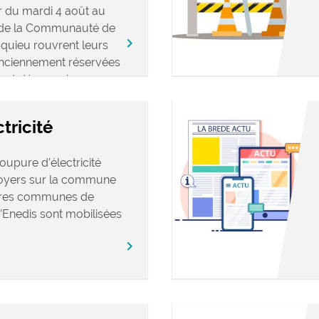
 du mardi 4 août au
s de la Communauté de
keyboard_arrow_right
ieu rouvrent leurs
anciennement réservées
ront désormais
tricité
oupure d’électricité
foyers sur la commune
utres communes de
’Enedis sont mobilisées
keyboard_arrow_right