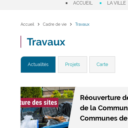
ACCUEIL
LA VILLE
chevron_right
chevron_right
Accueil
Cadre de vie
Travaux
Travaux
Actualités
Projets
Carte
Réouverture d
de la Commun
Communes de