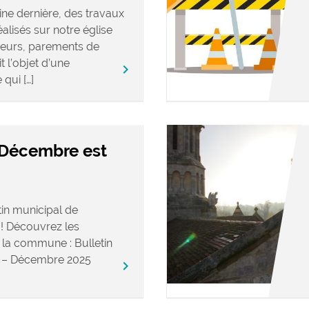
ne dernière, des travaux
alisés sur notre église
rieurs, parements de
t l’objet d’une
keyboard_arrow_right
qui […]
 Décembre est
in municipal de
! Découvrez les
e la commune : Bulletin
de – Décembre 2025
keyboard_arrow_right