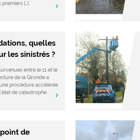
s premiers […]
keyboard_arrow_right
dations, quelles
 les sinistrés ?
urvenues entre le 11 et le
fecture de la Gironde a
’une procédure accélérée
’état de catastrophe
keyboard_arrow_right
 point de