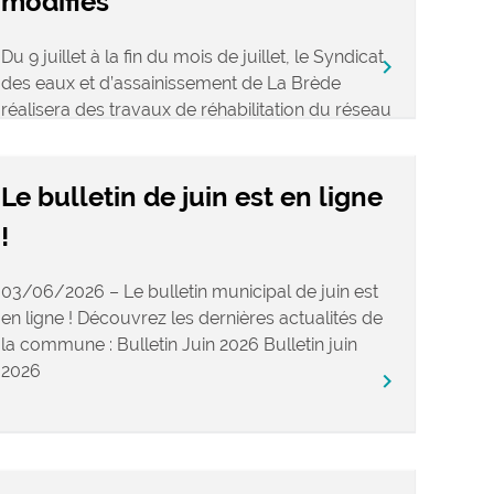
modifiés
Du 9 juillet à la fin du mois de juillet, le Syndicat
keyboard_arrow_right
des eaux et d’assainissement de La Brède
réalisera des travaux de réhabilitation du réseau
d’assainissement des eaux usées […]
Le bulletin de juin est en ligne
!
03/06/2026 – Le bulletin municipal de juin est
en ligne ! Découvrez les dernières actualités de
la commune : Bulletin Juin 2026 Bulletin juin
2026
keyboard_arrow_right