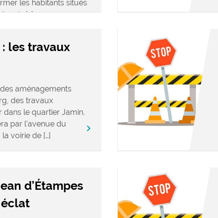
mer les habitants situés
abords […]
: les travaux
t des aménagements
rg, des travaux
r dans le quartier Jamin.
a par l’avenue du
keyboard_arrow_right
a voirie de […]
 Jean d’Étampes
 éclat