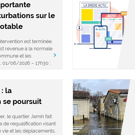
mportante
turbations sur le
potable
tervention est terminée.
est revenue à la normale
keyboard_arrow_right
commune et les
s. 01/06/2026 – 17h30 :
: la
 se poursuit
r, le quartier Jamin fait
 de requalification visant
e vie et les déplacements.