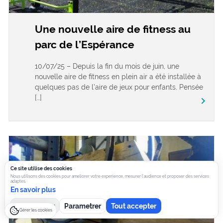
Une nouvelle aire de fitness au
parc de l’Espérance
10/07/25 – Depuis la fin du mois de juin, une
nouvelle aire de fitness en plein air a été installée à
quelques pas de l’aire de jeux pour enfants. Pensée
[…]
keyboard_arrow_right
Ce site utilise des cookies
Nous utilisons des cookies pour ameliorer votre experience, mesurer l’audience et proposer des services
adaptes.
En savoir plus
Tout refuser
Parametrer
Tout accepter
Gérer les cookies