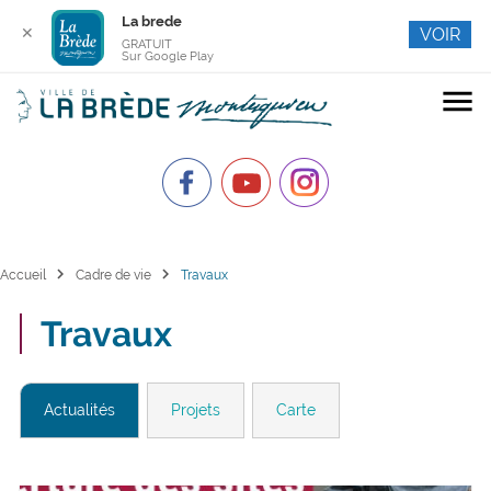
La brede
✕
VOIR
GRATUIT
Sur Google Play
menu
chevron_right
chevron_right
Accueil
Cadre de vie
Travaux
Travaux
Actualités
Projets
Carte