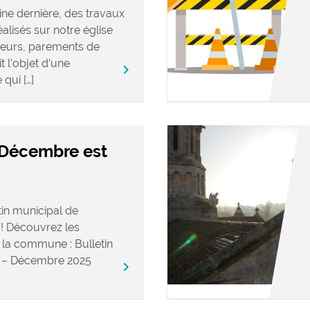
ne dernière, des travaux
alisés sur notre église
rieurs, parements de
t l’objet d’une
keyboard_arrow_right
qui […]
 Décembre est
in municipal de
! Découvrez les
e la commune : Bulletin
de – Décembre 2025
keyboard_arrow_right