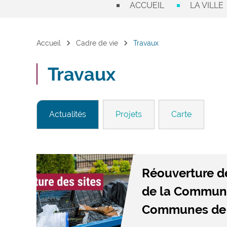
ACCUEIL
LA VILLE
chevron_right
chevron_right
Accueil
Cadre de vie
Travaux
Travaux
Actualités
Projets
Carte
Réouverture d
de la Commun
Communes de