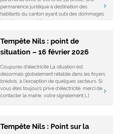
keyboard_arrow_right
permanence juridique à destination des
habitants du canton ayant subi des dommages
lors du passage […]
Tempête Nils : point de
situation – 16 février 2026
Coupures d’électricité La situation est
désormais globalement rétablie dans les foyers
brédois, à l’exception de quelques secteurs. Si
vous êtes toujours privé d’électricité, merci de
keyboard_arrow_right
contacter la mairie, votre signalement […]
Tempête Nils : Point sur la