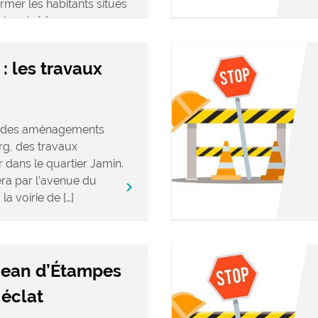
mer les habitants situés
abords […]
: les travaux
t des aménagements
rg, des travaux
r dans le quartier Jamin.
a par l’avenue du
keyboard_arrow_right
a voirie de […]
 Jean d’Étampes
 éclat