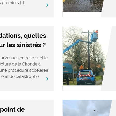
s premiers […]
keyboard_arrow_right
dations, quelles
 les sinistrés ?
urvenues entre le 11 et le
fecture de la Gironde a
’une procédure accélérée
’état de catastrophe
keyboard_arrow_right
 point de