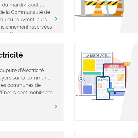
 du mardi 4 août au
s de la Communauté de
keyboard_arrow_right
ieu rouvrent leurs
anciennement réservées
ront désormais
tricité
oupure d’électricité
foyers sur la commune
utres communes de
’Enedis sont mobilisées
keyboard_arrow_right