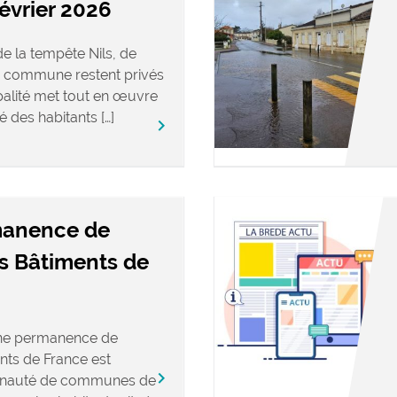
février 2026
e la tempête Nils, de
 commune restent privés
ipalité met tout en œuvre
é des habitants […]
keyboard_arrow_right
manence de
es Bâtiments de
une permanence de
nts de France est
keyboard_arrow_right
nauté de communes de