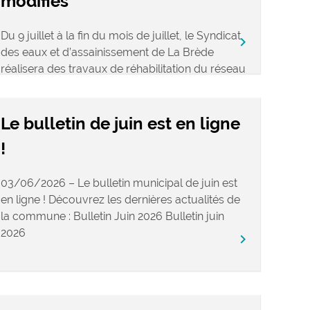
modifiés
Du 9 juillet à la fin du mois de juillet, le Syndicat
keyboard_arrow_right
des eaux et d’assainissement de La Brède
réalisera des travaux de réhabilitation du réseau
d’assainissement des eaux usées […]
Le bulletin de juin est en ligne
!
03/06/2026 – Le bulletin municipal de juin est
en ligne ! Découvrez les dernières actualités de
la commune : Bulletin Juin 2026 Bulletin juin
2026
keyboard_arrow_right