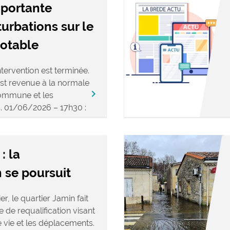
mportante
turbations sur le
potable
tervention est terminée.
est revenue à la normale
keyboard_arrow_right
commune et les
s. 01/06/2026 – 17h30 :
: la
 se poursuit
r, le quartier Jamin fait
 de requalification visant
e vie et les déplacements.