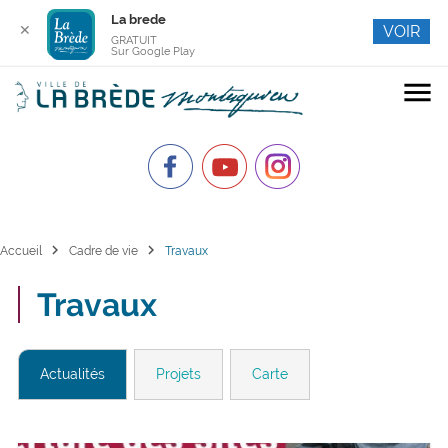
La brede
✕
VOIR
GRATUIT
Sur Google Play
menu
chevron_right
chevron_right
Accueil
Cadre de vie
Travaux
Travaux
Actualités
Projets
Carte