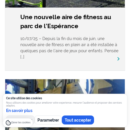
Une nouvelle aire de fitness au
parc de l’Espérance
10/07/25 – Depuis la fin du mois de juin, une
nouvelle aire de fitness en plein air a été installée à
quelques pas de l’aire de jeux pour enfants. Pensée
[…]
keyboard_arrow_right
Ce site utilise des cookies
Nous utilisons des cookies pour ameliorer votre experience, mesurer l’audience et proposer des services
adaptes.
En savoir plus
Tout refuser
Parametrer
Tout accepter
Gérer les cookies