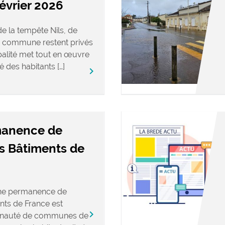
février 2026
e la tempête Nils, de
 commune restent privés
ipalité met tout en œuvre
é des habitants […]
keyboard_arrow_right
manence de
es Bâtiments de
une permanence de
nts de France est
keyboard_arrow_right
nauté de communes de