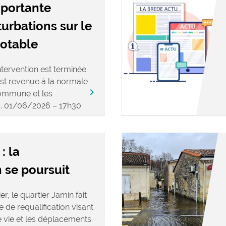
mportante
turbations sur le
potable
tervention est terminée.
est revenue à la normale
keyboard_arrow_right
commune et les
s. 01/06/2026 – 17h30 :
: la
 se poursuit
r, le quartier Jamin fait
 de requalification visant
e vie et les déplacements.