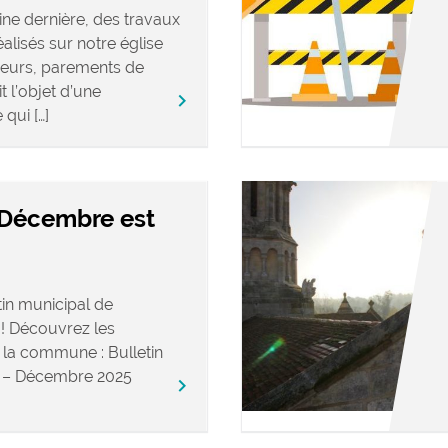
ne dernière, des travaux
alisés sur notre église
rieurs, parements de
t l’objet d’une
keyboard_arrow_right
qui […]
 Décembre est
in municipal de
! Découvrez les
e la commune : Bulletin
de – Décembre 2025
keyboard_arrow_right