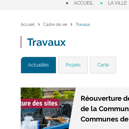
ACCUEIL
LA VILLE
chevron_right
chevron_right
Accueil
Cadre de vie
Travaux
Travaux
Actualités
Projets
Carte
Réouverture d
de la Commun
Communes de