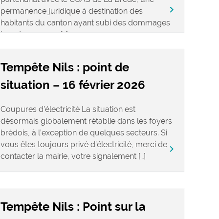
keyboard_arrow_right
permanence juridique à destination des
habitants du canton ayant subi des dommages
lors du passage […]
Tempête Nils : point de
situation – 16 février 2026
Coupures d’électricité La situation est
désormais globalement rétablie dans les foyers
brédois, à l’exception de quelques secteurs. Si
vous êtes toujours privé d’électricité, merci de
keyboard_arrow_right
contacter la mairie, votre signalement […]
Tempête Nils : Point sur la