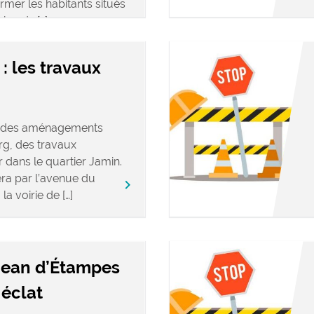
mer les habitants situés
abords […]
: les travaux
t des aménagements
rg, des travaux
r dans le quartier Jamin.
a par l’avenue du
keyboard_arrow_right
a voirie de […]
 Jean d’Étampes
 éclat