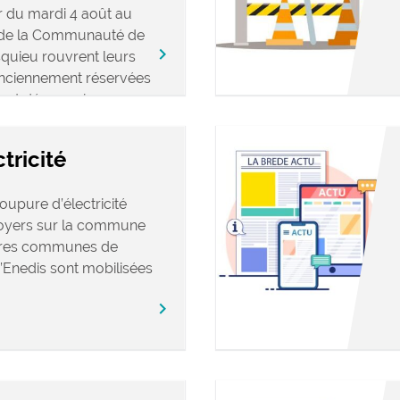
 du mardi 4 août au
s de la Communauté de
keyboard_arrow_right
ieu rouvrent leurs
anciennement réservées
ront désormais
tricité
oupure d’électricité
foyers sur la commune
utres communes de
’Enedis sont mobilisées
keyboard_arrow_right