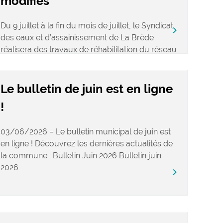
modifiés
Du 9 juillet à la fin du mois de juillet, le Syndicat
keyboard_arrow_right
des eaux et d’assainissement de La Brède
réalisera des travaux de réhabilitation du réseau
d’assainissement des eaux usées […]
Le bulletin de juin est en ligne
!
03/06/2026 – Le bulletin municipal de juin est
en ligne ! Découvrez les dernières actualités de
la commune : Bulletin Juin 2026 Bulletin juin
2026
keyboard_arrow_right