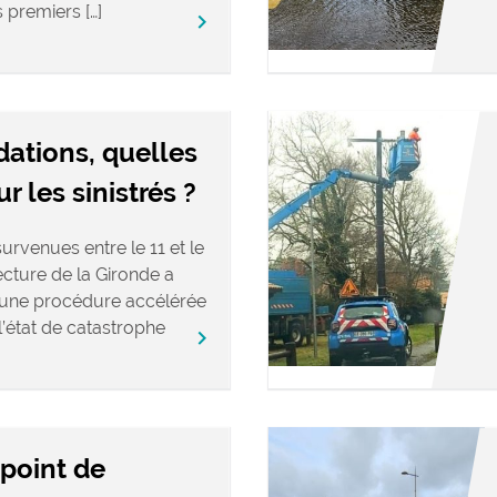
s premiers […]
keyboard_arrow_right
dations, quelles
 les sinistrés ?
urvenues entre le 11 et le
fecture de la Gironde a
’une procédure accélérée
’état de catastrophe
keyboard_arrow_right
 point de