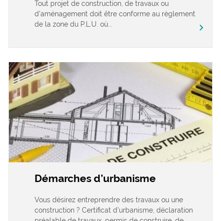
Tout projet de construction, de travaux ou
d’aménagement doit être conforme au règlement
de la zone du P.L.U. où...
chevron_right
Démarches d’urbanisme
Vous désirez entreprendre des travaux ou une
construction ? Certificat d’urbanisme, déclaration
préalable de travaux, permis de construire, de