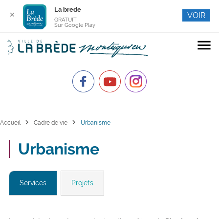
La brede
✕
VOIR
GRATUIT
Sur Google Play
menu
chevron_right
chevron_right
Accueil
Cadre de vie
Urbanisme
Urbanisme
Services
Projets