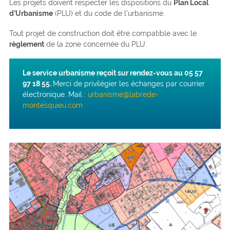
Les projets doivent respecter les dispositions du
Plan Local
d’Urbanisme
(PLU) et du code de l’urbanisme.
Tout projet de construction doit être compatible avec le
règlement
de la zone concernée du PLU.
Le service urbanisme reçoit sur rendez-vous au 05 57
97 18 55.
Merci de privilégier les échanges par courrier
électronique. Mail :
urbanisme@labrede-
montesquieu.com