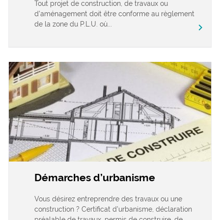
Tout projet de construction, de travaux ou
d’aménagement doit être conforme au règlement
de la zone du P.L.U. où...
chevron_right
Démarches d’urbanisme
Vous désirez entreprendre des travaux ou une
construction ? Certificat d’urbanisme, déclaration
préalable de travaux, permis de construire, de