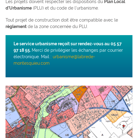
Les projets doivent respecter les dispositions du
Plan Local
d’Urbanisme
(PLU) et du code de l’urbanisme.
Tout projet de construction doit être compatible avec le
règlement
de la zone concernée du PLU.
Le service urbanisme reçoit sur rendez-vous au 05 57
97 18 55.
Merci de privilégier les échanges par courrier
électronique. Mail :
urbanisme@labrede-
montesquieu.com