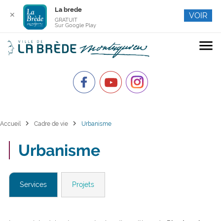
La brede
✕
VOIR
GRATUIT
Sur Google Play
menu
chevron_right
chevron_right
Accueil
Cadre de vie
Urbanisme
Urbanisme
Services
Projets