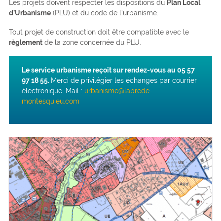
Les projets doivent respecter les dispositions du
Plan Local
d’Urbanisme
(PLU) et du code de l’urbanisme.
Tout projet de construction doit être compatible avec le
règlement
de la zone concernée du PLU.
Le service urbanisme reçoit sur rendez-vous au 05 57
97 18 55.
Merci de privilégier les échanges par courrier
électronique. Mail :
urbanisme@labrede-
montesquieu.com