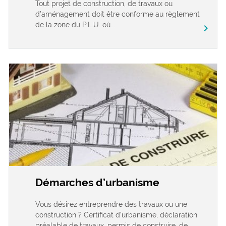
Tout projet de construction, de travaux ou
d’aménagement doit être conforme au règlement
de la zone du P.L.U. où...
chevron_right
Démarches d’urbanisme
Vous désirez entreprendre des travaux ou une
construction ? Certificat d’urbanisme, déclaration
préalable de travaux, permis de construire, de