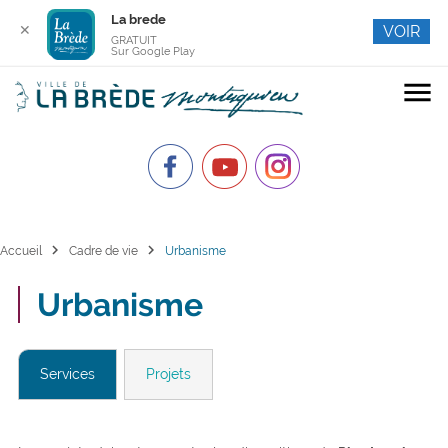
La brede
✕
VOIR
GRATUIT
Sur Google Play
menu
chevron_right
chevron_right
Accueil
Cadre de vie
Urbanisme
Urbanisme
Services
Projets