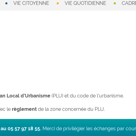
VIE CITOYENNE
VIE QUOTIDIENNE
CADRE
lan Local d’Urbanisme
(PLU) et du code de l’urbanisme.
vec le
règlement
de la zone concernée du PLU.
au 05 57 97 18 55.
Merci de privilégier les échanges par courr