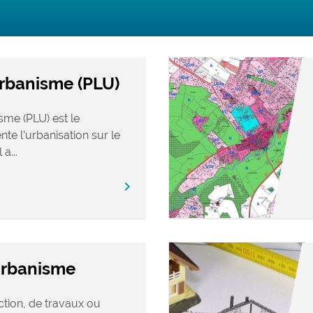
Urbanisme (PLU)
sme (PLU) est le
e l’urbanisation sur le
a...
chevron_right
urbanisme
ction, de travaux ou