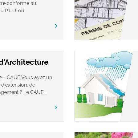
tre conforme au
 P.L.U. où...
chevron_right
’Architecture
re – CAUE Vous avez un
 d’extension, de
gement ? Le CAUE...
chevron_right