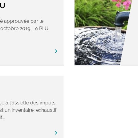
LU
té approuvée par le
 octobre 2019. Le PLU
chevron_right
e à l’assiette des impôts
t un inventaire, exhaustif
...
chevron_right