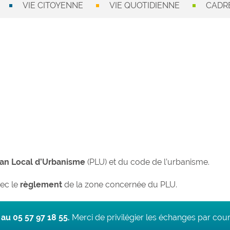
VIE CITOYENNE
VIE QUOTIDIENNE
CADRE
lan Local d’Urbanisme
(PLU) et du code de l’urbanisme.
vec le
règlement
de la zone concernée du PLU.
au 05 57 97 18 55.
Merci de privilégier les échanges par courr