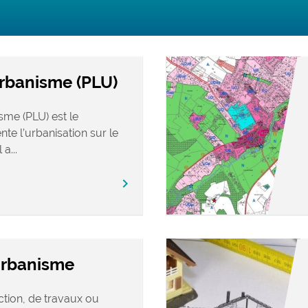
Urbanisme (PLU)
sme (PLU) est le
e l’urbanisation sur le
a...
chevron_right
urbanisme
ction, de travaux ou