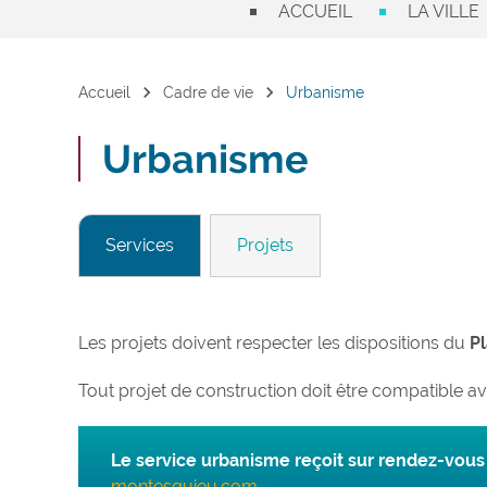
ACCUEIL
LA VILLE
chevron_right
chevron_right
Accueil
Cadre de vie
Urbanisme
Urbanisme
Services
Projets
Les projets doivent respecter les dispositions du
P
Tout projet de construction doit être compatible a
Le service urbanisme reçoit sur rendez-vous 
montesquieu.com