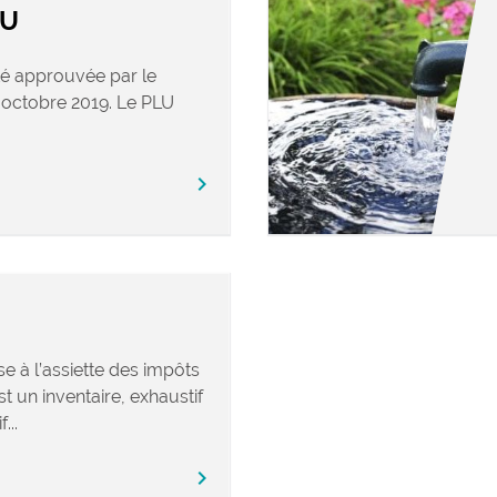
LU
té approuvée par le
 octobre 2019. Le PLU
chevron_right
e à l’assiette des impôts
t un inventaire, exhaustif
...
chevron_right