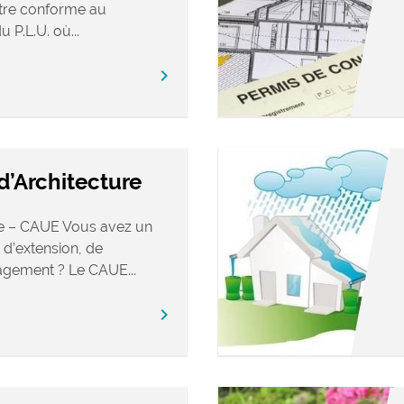
tre conforme au
 P.L.U. où...
chevron_right
’Architecture
re – CAUE Vous avez un
 d’extension, de
gement ? Le CAUE...
chevron_right